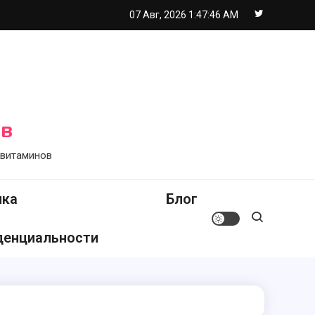
07 Авг, 2026
1:47:48 AM
ов
 витаминов
ика
Блог
денциальности