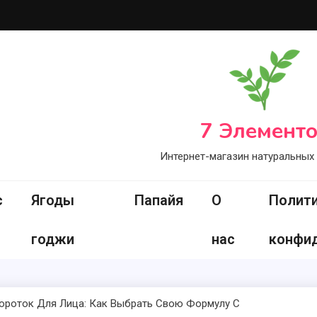
7 Элемент
Интернет-магазин натуральных
с
Ягоды
Папайя
О
Полит
годжи
нас
конфи
ороток Для Лица: Как Выбрать Свою Формулу С