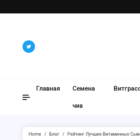
Skip
to
content
Главная
Семена
Витграс
чиа
Home
Блог
Рейтинг Лучших Витаминных Сыв