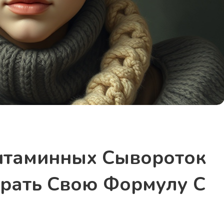
итаминных Сывороток
брать Свою Формулу С