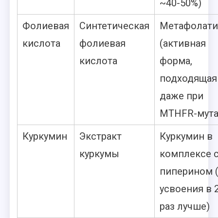
~40-50%)
Фолиевая
Синтетическая
Метафолати
кислота
фолиевая
(активная
кислота
форма,
подходящая
даже при
MTHFR-мута
Куркумин
Экстракт
Куркумин в
куркумы
комплексе 
пиперином 
усвоения в 
раз лучше)