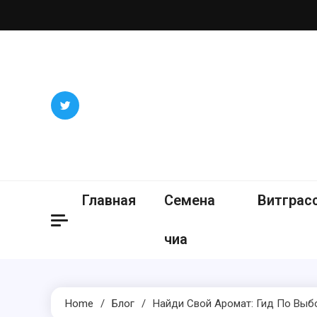
Skip
to
content
Главная
Семена
Витграс
чиа
Home
Блог
Найди Свой Аромат: Гид По Вы