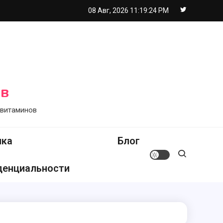
08 Авг, 2026
11:19:25 PM
ов
 витаминов
ика
Блог
денциальности