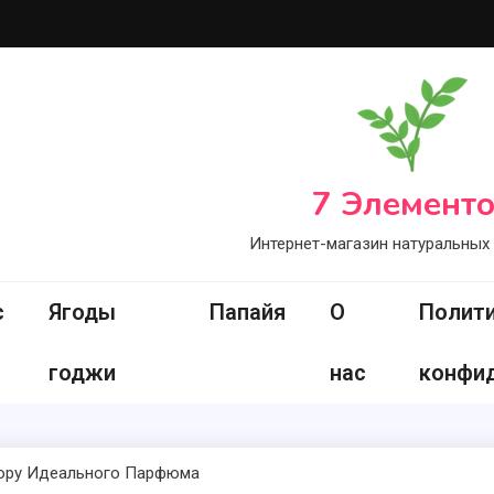
7 Элемент
Интернет-магазин натуральных
с
Ягоды
Папайя
О
Полит
годжи
нас
конфи
бору Идеального Парфюма