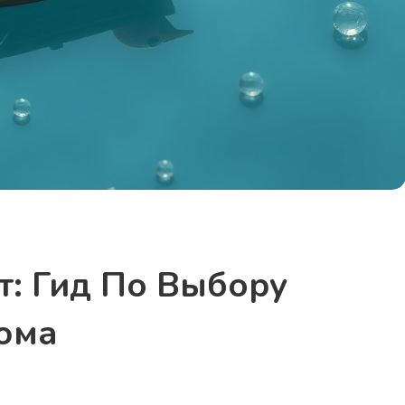
т: Гид По Выбору
юма