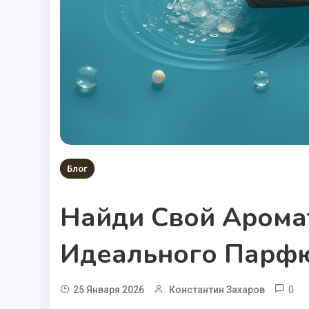
Блог
Найди Свой Арома
Идеального Парф
0
25 Января 2026
Константин Захаров