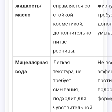
жидкость/
справляется со
жирну
масло
стойкой
требу
косметикой,
допол
дополнительно
умыва
питает
ресницы.
Мицеллярная
Легкая
Не вс
вода
текстура, не
эффе
требует
проти
смывания,
водос
подходит для
форму
чувствительной